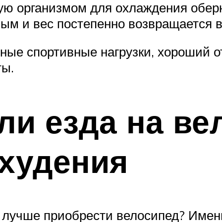
ую организмом для охлаждения оберн
ным и вес постепенно возвращается 
ные спортивные нагрузки, хороший о
ты.
ли езда на ве
охудения
т лучше приобрести велосипед? Имен