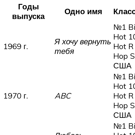
Годы
Одно имя
Клас
выпуска
№1 Bi
Hot 1
Я хочу вернуть
1969 г.
Hot R 
тебя
Hop S
США
№1 Bi
Hot 1
1970 г.
ABC
Hot R 
Hop S
США
№1 Bi