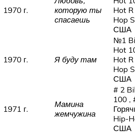
Любовь,
Hot 1
1970 г.
которую ты
Hot R 
спасаешь
Hop S
США
№1 Bi
Hot 1
1970 г.
Я буду там
Hot R 
Hop S
США
# 2 Bi
100 , 
Мамина
1971 г.
Горяч
жемчужина
Hip-H
США