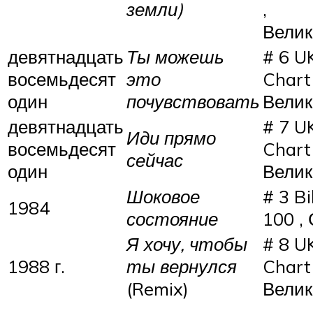
земли)
,
Велик
девятнадцать
Ты можешь
# 6 U
восемьдесят
это
Chart 
один
почувствовать
Велик
девятнадцать
# 7 U
Иди прямо
восемьдесят
Chart 
сейчас
один
Велик
Шоковое
# 3 Bi
1984
состояние
100 ,
Я хочу, чтобы
# 8 U
1988 г.
ты вернулся
Chart 
(Remix)
Велик