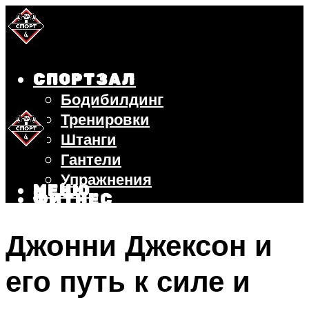
СПОРТЗАЛ
Бодибилдинг
Тренировки
Штанги
Гантели
Упражнения
МЕНЮ
ФИТНЕС
БЕГ
Джонни Джексон и
ВЕЛОСИПЕД
ПОХУДЕНИЕ
его путь к силе и
МЕНЮ