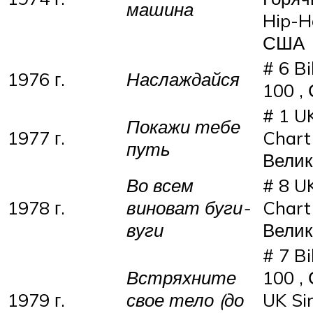
машина
Hip-H
США
# 6 Bi
1976 г.
Наслаждайся
100 ,
# 1 U
Покажи тебе
1977 г.
Chart 
путь
Велик
Во всем
# 8 U
1978 г.
виноват буги-
Chart 
вуги
Велик
# 7 Bi
Встряхните
100 ,
1979 г.
свое тело (до
UK Si