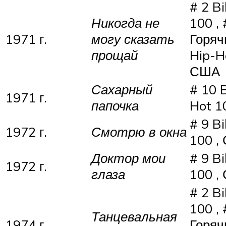
# 2 Bi
Никогда не
100 , 
1971 г.
могу сказать
Горяч
прощай
Hip-H
США
Сахарный
# 10 B
1971 г.
папочка
Hot 1
# 9 Bi
1972 г.
Смотрю в окна
100 ,
Доктор мои
# 9 Bi
1972 г.
глаза
100 ,
# 2 Bi
100 , 
Танцевальная
1974 г.
Горяч