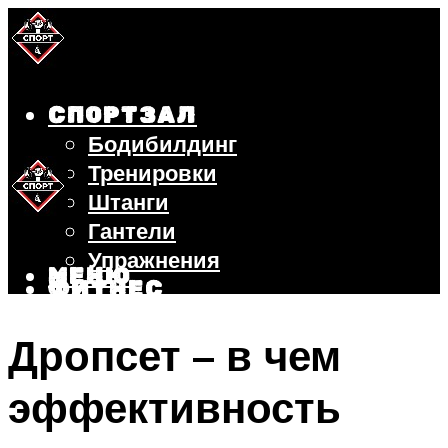
СПОРТЗАЛ
Бодибилдинг
Тренировки
Штанги
Гантели
Упражнения
МЕНЮ
ФИТНЕС
БЕГ
Дропсет – в чем
ВЕЛОСИПЕД
ПОХУДЕНИЕ
эффективность
МЕНЮ