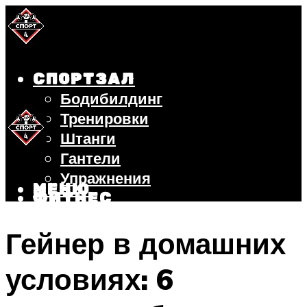
СПОРТЗАЛ
Бодибилдинг
Тренировки
Штанги
Гантели
Упражнения
МЕНЮ
ФИТНЕС
БЕГ
Гейнер в домашних
ВЕЛОСИПЕД
ПОХУДЕНИЕ
условиях: 6
МЕНЮ