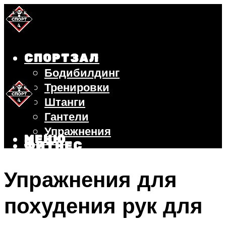
СПОРТЗАЛ
Бодибилдинг
Тренировки
Штанги
Гантели
Упражнения
МЕНЮ
ФИТНЕС
БЕГ
Упражнения для
ВЕЛОСИПЕД
ПОХУДЕНИЕ
похудения рук для
МЕНЮ