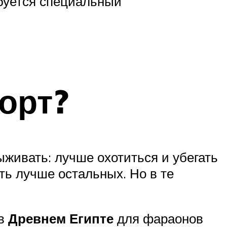
буется специальный
орт?
ыживать: лучше охотиться и убегать
ать лучше остальных. Но в те
 в
Древнем Египте
для фараонов