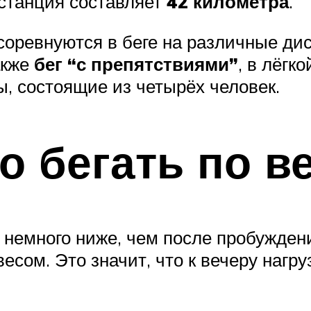
станция составляет
42 километра
.
соревнуются в беге на различные ди
также
бег “с препятствиями”
, в лёгк
, состоящие из четырёх человек.
о бегать по в
я немного ниже, чем после пробужден
сом. Это значит, что к вечеру нагру