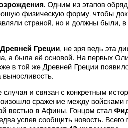
возрождения
. Одним из этапов обря
рошую физическую форму, чтобы дока
вляли страной, но и должны были, в
Древней Греции
, не зря ведь эта 
ла, а была её основой. На первых О
же в той же Древней Греции появилс
а выносливость.
 случая и связан с конкретным исто
оизошло сражение между войсками гр
ной вестью в Афины. Гонцом стал
Фи
 едва успев сообщить новость. Всего