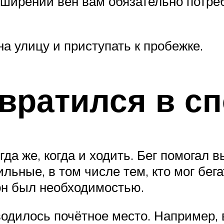
сширении вен вам обязательно потре
на улицу и приступать к пробежке.
евратился в сп
да же, когда и ходить. Бег помогал в
льные, в том числе тем, кто мог бег
он был необходимостью.
водилось почётное место. Например,