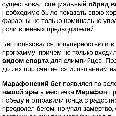
существовал специальный
обряд 
необходимо было показать свою хо
фараоны не только номинально упра
роли военных предводителей.
Бег пользовался популярностью и в
программу, причём не только входи
видом спорта
для олимпийцев. Поз
до сих пор считается испытанием н
Марафонский бег
появился по воле
нашей эры
у местечка
Марафон
пр
победу и отправили гонца с радост
преодолел бегом, но упал замертво,