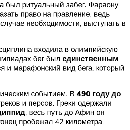
да был ритуальный забег. Фараону
зать право на правление, ведь
 случае необходимости, выступать в
дисциплина входила в олимпийскую
лимпиадах бег был
единственным
я и марафонский вид бега, который
рическим событием. В
490 году до
еков и персов. Греки одержали
диппид
, весь путь до Афин он
 гонец пробежал 42 километра,