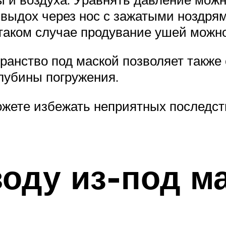
 выдох через нос с зажатыми ноздрям
таком случае продувание ушей можно 
ранство под маской позволяет также 
глубины погружения.
ожете избежать неприятных последст
воду из-под м