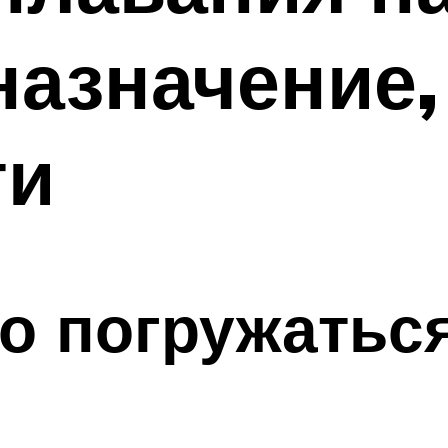
назначение,
ти
о погружаться