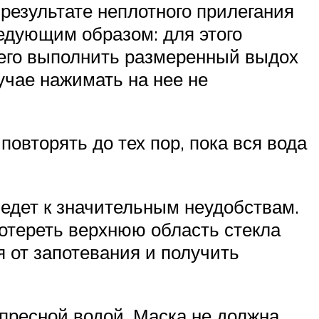
 результате неплотного прилегания
ледующим образом: для этого
 чего выполнить размеренный выдох
учае нажимать на нее не
овторять до тех пор, пока вся вода
ведет к значительным неудобствам.
отереть верхнюю область стекла
я от запотевания и получить
 пресной водой. Маска не должна