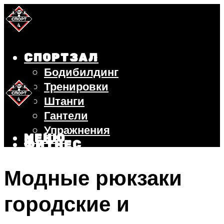
СПОРТЗАЛ
Бодибилдинг
Тренировки
Штанги
Гантели
Упражнения
МЕНЮ
ФИТНЕС
БЕГ
Модные рюкзаки
ВЕЛОСИПЕД
ПОХУДЕНИЕ
городские и
МЕНЮ