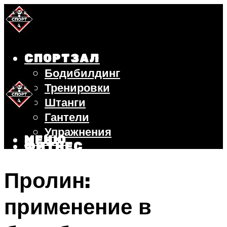
СПОРТЗАЛ
Бодибилдинг
Тренировки
Штанги
Гантели
Упражнения
МЕНЮ
ФИТНЕС
БЕГ
Пролин:
ВЕЛОСИПЕД
ПОХУДЕНИЕ
применение в
МЕНЮ