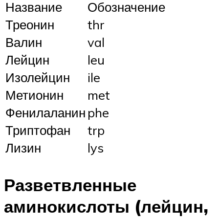
Название
Обозначение
Треонин
thr
Валин
val
Лейцин
leu
Изолейцин
ile
Метионин
met
Фенилаланин
phe
Триптофан
trp
Лизин
lys
Разветвленные
аминокислоты (лейцин,