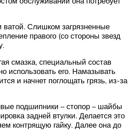
остом обслуживании она потребует
и ватой. Слишком загрязненные
пление правого (со стороны звезд
у.
гая смазка, специальный состав
но использовать его. Намазывать
тся и начнет поглощать грязь, из-за
левые подшипники – стопор – шайбы
лировка задней втулки. Делается это
яем контрящую гайку. Далее она до