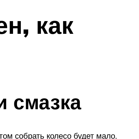
н, как
и смазка
том собрать колесо будет мало,