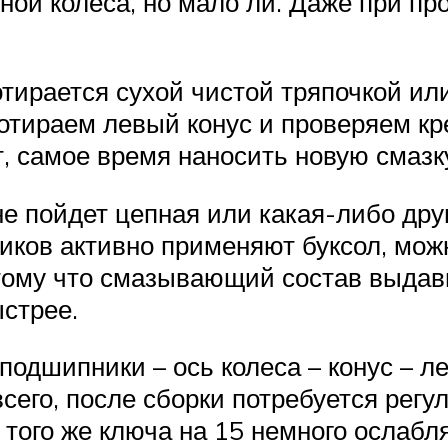
ной колеса, но мало ли. Даже при пр
отирается сухой чистой тряпочкой ил
отираем левый конус и проверяем кре
т, самое время наносить новую смазк
не пойдет цепная или какая-либо дру
иков активно применяют буксол, мож
отому что смазывающий состав выдави
ыстрее.
подшипники – ось колеса – конус – 
всего, после сборки потребуется регу
того же ключа на 15 немного ослабл