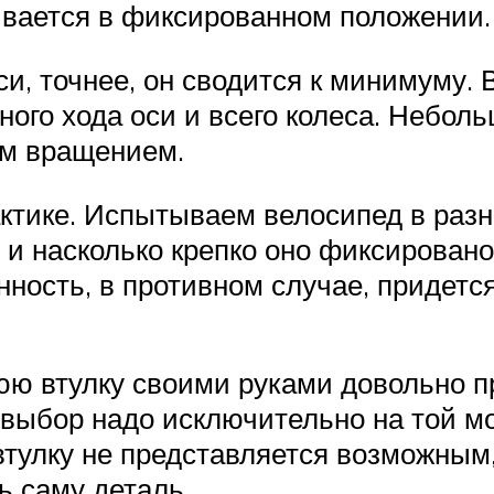
живается в фиксированном положении.
и, точнее, он сводится к минимуму. 
нного хода оси и всего колеса. Небол
ым вращением.
рактике. Испытываем велосипед в раз
 и насколько крепко оно фиксировано
нность, в противном случае, придетс
ю втулку своими руками довольно пр
 выбор надо исключительно на той мо
 втулку не представляется возможным
ь саму деталь.