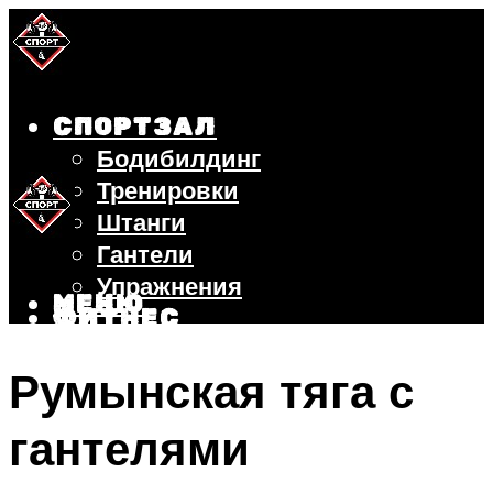
СПОРТЗАЛ
Бодибилдинг
Тренировки
Штанги
Гантели
Упражнения
МЕНЮ
ФИТНЕС
БЕГ
Румынская тяга с
ВЕЛОСИПЕД
ПОХУДЕНИЕ
гантелями
МЕНЮ