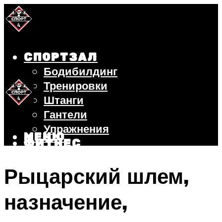
СПОРТЗАЛ
Бодибилдинг
Тренировки
Штанги
Гантели
Упражнения
МЕНЮ
ФИТНЕС
БЕГ
Рыцарский шлем,
ВЕЛОСИПЕД
ПОХУДЕНИЕ
назначение,
МЕНЮ