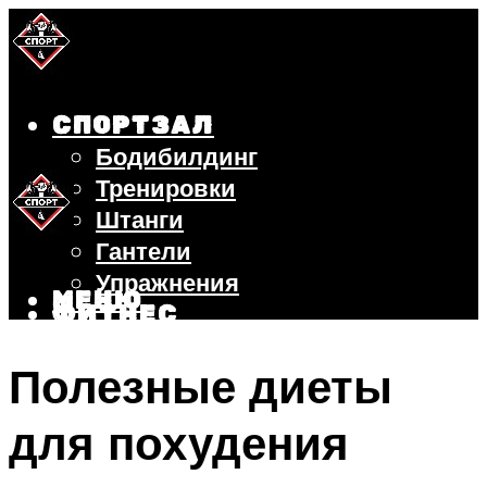
СПОРТЗАЛ
Бодибилдинг
Тренировки
Штанги
Гантели
Упражнения
МЕНЮ
ФИТНЕС
БЕГ
Полезные диеты
ВЕЛОСИПЕД
ПОХУДЕНИЕ
для похудения
МЕНЮ