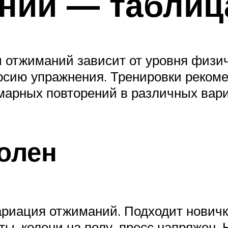
ний — таблиц
 отжиманий зависит от уровня физич
сию упражнения. Тренировки рекомен
ммарных повторений в различных вар
колен
риация отжиманий. Подходит новичк
, колени на полу, пресс напряжен. 