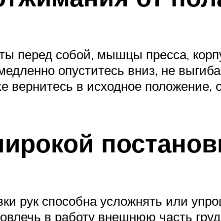
ы перед собой, мышцы пресса, корпу
едленно опуститесь вниз, не выгибая
хе вернитесь в исходное положение,
широкой постанов
вки рук способна усложнять или упр
вовлечь в работу внешнюю часть гру