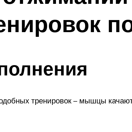
енировок п
ыполнения
одобных тренировок – мышцы качаютс