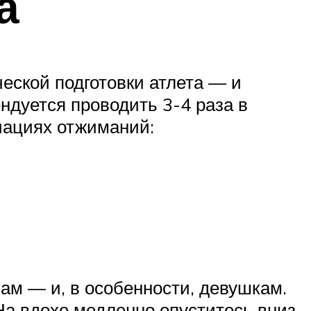
а
еской подготовки атлета — и
дуется проводить 3-4 раза в
иациях отжиманий:
ам — и, в особенности, девушкам.
На вдохе медленно опуститесь вниз,