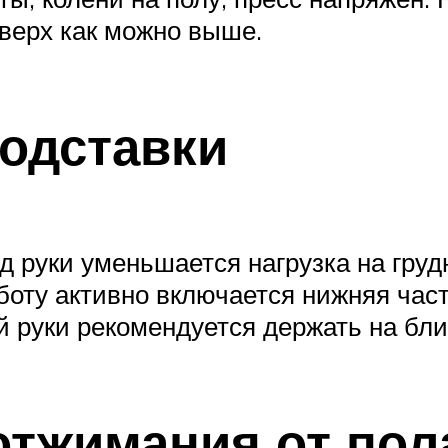
вверх как можно выше.
подставки
од руки уменьшается нагрузка на гр
боту активно включается нижняя част
руки рекомендуется держать на близ
отжимания от пол