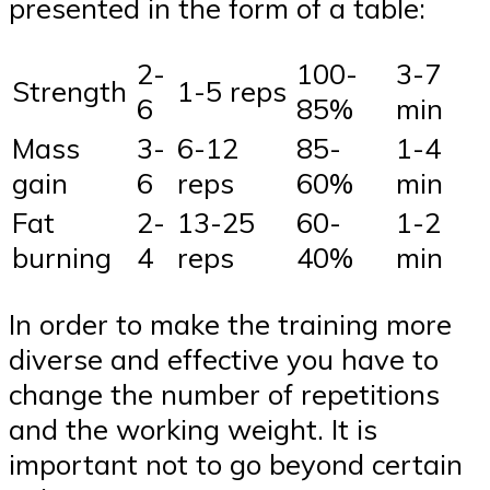
presented in the form of a table:
2-
100-
3-7
Strength
1-5 reps
6
85%
min
Mass
3-
6-12
85-
1-4
gain
6
reps
60%
min
Fat
2-
13-25
60-
1-2
burning
4
reps
40%
min
In order to make the training more
diverse and effective you have to
change the number of repetitions
and the working weight. It is
important not to go beyond certain