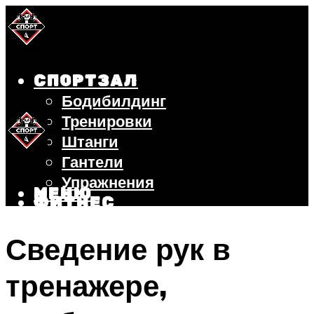
СПОРТЗАЛ
Бодибилдинг
Тренировки
Штанги
Гантели
Упражнения
МЕНЮ
ФИТНЕС
БЕГ
Сведение рук в
ВЕЛОСИПЕД
ПОХУДЕНИЕ
тренажере,
МЕНЮ