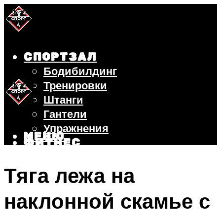
СПОРТЗАЛ
Бодибилдинг
Тренировки
Штанги
Гантели
Упражнения
МЕНЮ
ФИТНЕС
БЕГ
Тяга лежа на
ВЕЛОСИПЕД
ПОХУДЕНИЕ
наклонной скамье с
МЕНЮ