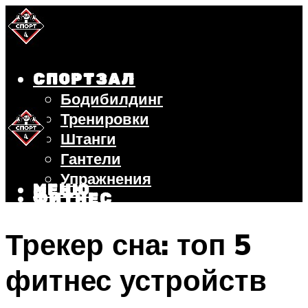
СПОРТЗАЛ
Бодибилдинг
Тренировки
Штанги
Гантели
Упражнения
МЕНЮ
ФИТНЕС
БЕГ
Трекер сна: топ 5
ВЕЛОСИПЕД
ПОХУДЕНИЕ
фитнес устройств
МЕНЮ