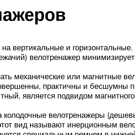
нажеров
я на вертикальные и горизонтальные
ежачий) велотренажер минимизирует 
ать механические или магнитные ве
совершенны, практичны и бесшумны п
итный, является подвидом магнитного
 колодочные велотренажеры (дешевы
 этот вид называют инерционным ве
руется специальным ремнем в нижней