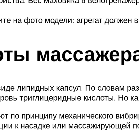
ойства. Вес маховика в велотренажер
те на фото модели: агрегат должен 
оты массажер
виде липидных капсул. По словам ра
кровь триглицеридные кислоты. Но ка
ют по принципу механического вибри
ации к насадке или массажирующей по