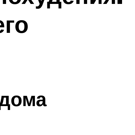
его
 дома