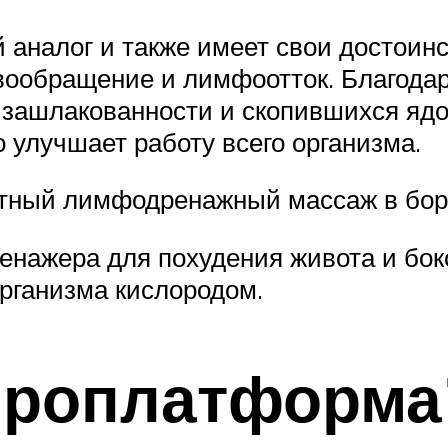
 аналог и также имеет свои достоинс
вообращение и лимфоотток. Благодар
 зашлакованности и скопившихся ядо
о улучшает работу всего организма.
тный лимфодренажный массаж в борь
нажера для похудения живота и бок
рганизма кислородом.
броплатформа