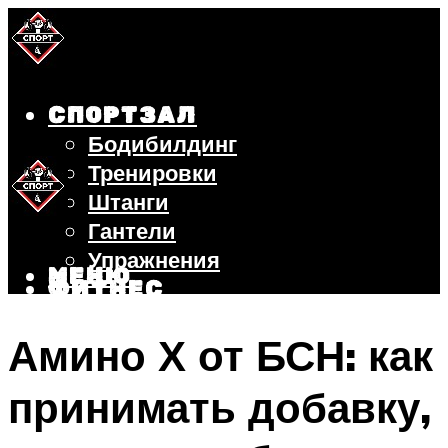
СПОРТЗАЛ
Бодибилдинг
Тренировки
Штанги
Гантели
Упражнения
МЕНЮ
ФИТНЕС
БЕГ
Амино Х от БСН: как
ВЕЛОСИПЕД
ПОХУДЕНИЕ
принимать добавку,
МЕНЮ