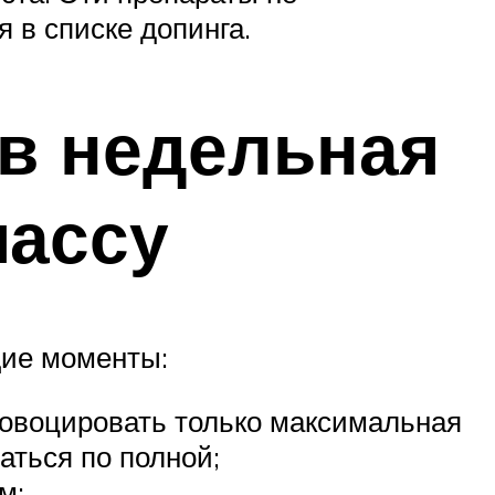
 в списке допинга.
в недельная
массу
щие моменты:
ровоцировать только максимальная
аться по полной;
м;