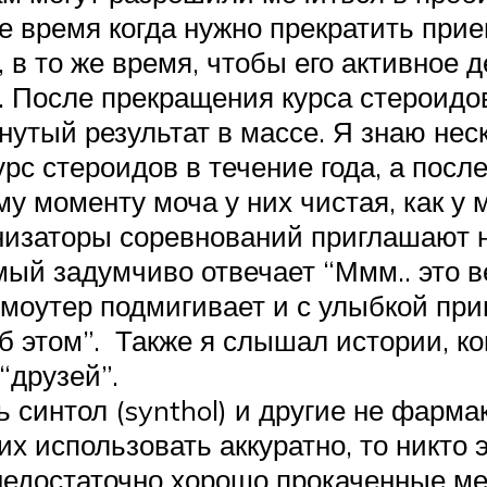
е время когда нужно прекратить прие
 в то же время, чтобы его активное 
а. После прекращения курса стероидо
утый результат в массе. Я знаю неск
 стероидов в течение года, а после
му моменту моча у них чистая, как у 
анизаторы соревнований приглашают 
мый задумчиво отвечает “Ммм.. это 
ромоутер подмигивает и с улыбкой при
об этом”. Также я слышал истории, к
“друзей”.
 синтол (synthol) и другие не фарма
х использовать аккуратно, то никто 
недостаточно хорошо прокаченные ме