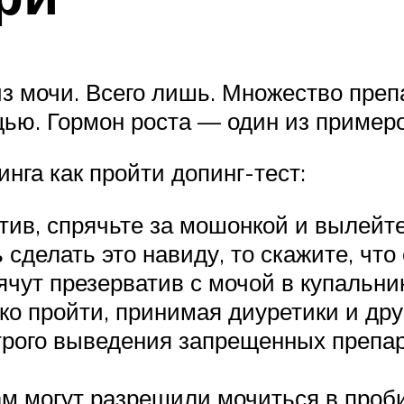
из мочи. Всего лишь. Множество пре
ью. Гормон роста — один из примеро
нга как пройти допинг-тест:
ив, спрячьте за мошонкой и вылейте 
 сделать это навиду, то скажите, что
ут презерватив с мочой в купальнике
ко пройти, принимая диуретики и д
рого выведения запрещенных препар
вам могут разрешили мочиться в проб