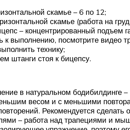
изонтальной скамье – 6 по 12;
оризонтальной скамье (работа на гру
цепс – концентрированный подъем га
ь к выполнению, посмотрите видео тр
ыполнить технику;
ем штанги стоя к бицепсу.
ение в натуральном бодибилдинге – 
меньшим весом и с меньшими повтор
овторений. Рекомендуется сделать от
лями – работа над трапециями и мыш
о изолирующее упражнение, поэтому е