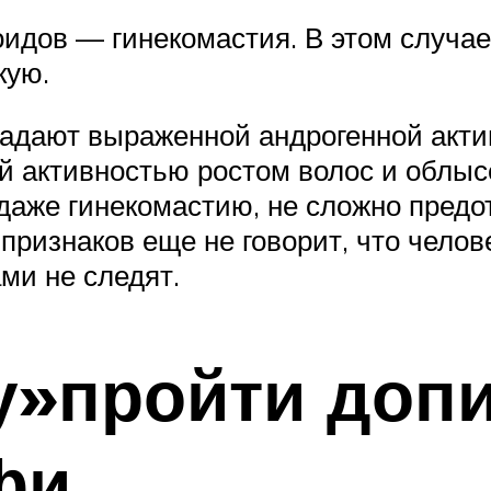
идов — гинекомастия. В этом случа
кую.
ладают выраженной андрогенной акти
ой активностью ростом волос и облыс
 даже гинекомастию, не сложно пред
 признаков еще не говорит, что челов
ами не следят.
у»пройти допи
фи