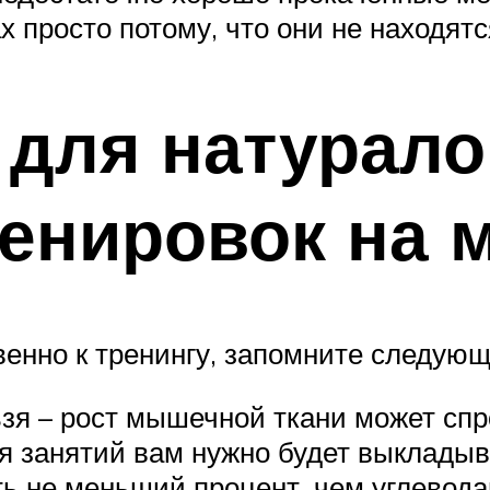
 просто потому, что они не находятся
 для натурало
енировок на 
енно к тренингу, запомните следую
ьзя – рост мышечной ткани может сп
мя занятий вам нужно будет выкладыв
ь не меньший процент, чем углевода