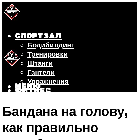
СПОРТЗАЛ
Бодибилдинг
Тренировки
Штанги
Гантели
Упражнения
МЕНЮ
ФИТНЕС
БЕГ
Бандана на голову,
ВЕЛОСИПЕД
ПОХУДЕНИЕ
как правильно
МЕНЮ