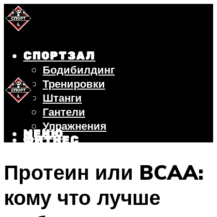
СПОРТЗАЛ
Бодибилдинг
Тренировки
Штанги
Гантели
Упражнения
МЕНЮ
ФИТНЕС
БЕГ
Протеин или BCAA:
ВЕЛОСИПЕД
ПОХУДЕНИЕ
кому что лучше
МЕНЮ