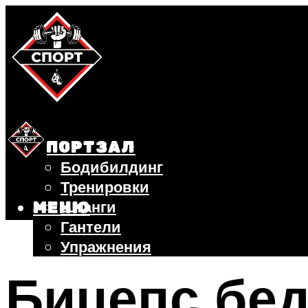
СПОРТЗАЛ
Бодибилдинг
Тренировки
Штанги
МЕНЮ
Гантели
Упражнения
ФИТНЕС
Бицепс бед
БЕГ
ВЕЛОСИПЕД