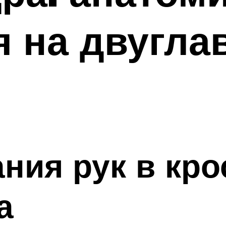
я на двугл
ания рук в кро
а