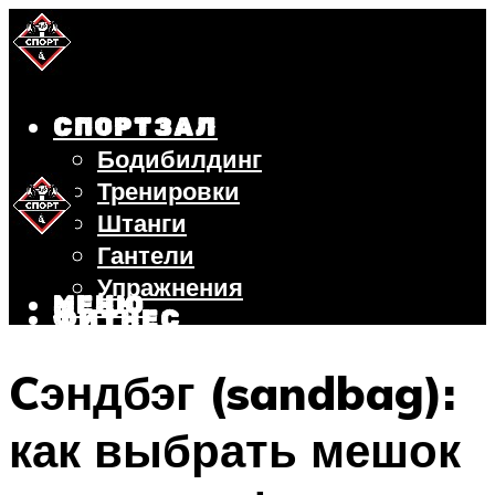
СПОРТЗАЛ
Бодибилдинг
Тренировки
Штанги
Гантели
Упражнения
МЕНЮ
ФИТНЕС
БЕГ
Cэндбэг (sandbag):
ВЕЛОСИПЕД
ПОХУДЕНИЕ
как выбрать мешок
МЕНЮ