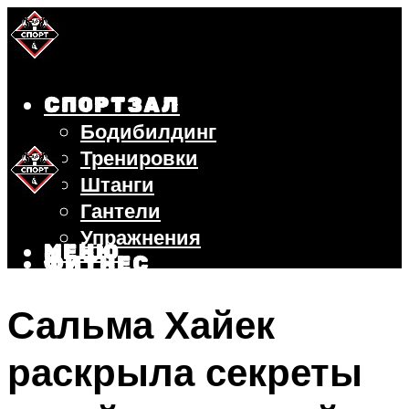
СПОРТЗАЛ
Бодибилдинг
Тренировки
Штанги
Гантели
Упражнения
МЕНЮ
ФИТНЕС
БЕГ
Сальма Хайек
ВЕЛОСИПЕД
ПОХУДЕНИЕ
раскрыла секреты
МЕНЮ