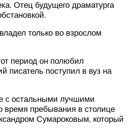
ека. Отец будущего драматурга
обстановкой.
овладел только во взрослом
тот период он полюбил
й писатель поступил в вуз на
те с остальными лучшими
Во время пребывания в столице
ександром Сумароковым, который