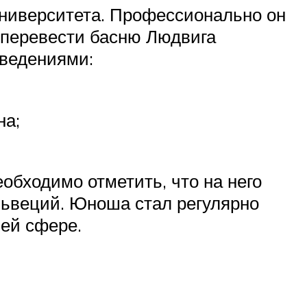
ниверситета. Профессионально он
 перевести басню Людвига
зведениями:
на;
бходимо отметить, что на него
львеций. Юноша стал регулярно
чей сфере.