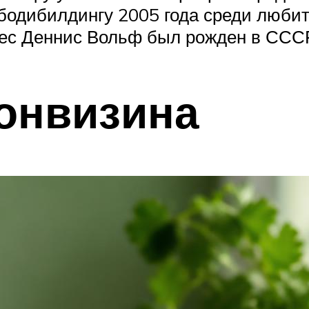
одибилдингу 2005 года среди любите
вес Деннис Вольф был рожден в ССС
онвизина