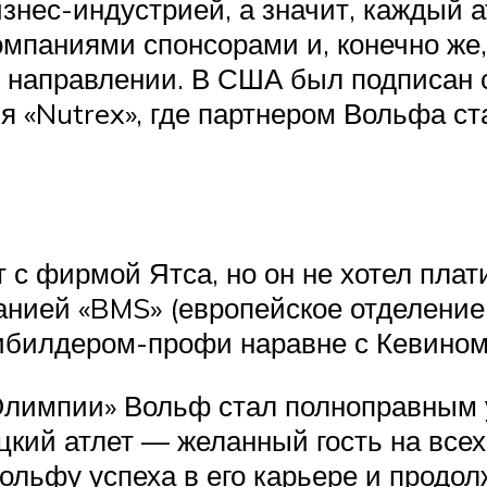
нес-индустрией, а значит, каждый а
 компаниями спонсорами и, конечно ж
ом направлении. В США был подписан 
я «Nutrex», где партнером Вольфа ст
 с фирмой Ятса, но он не хотел пла
анией «BMS» (европейское отделение 
ибилдером-профи наравне с Кевином
Олимпии» Вольф стал полноправным 
кий атлет — желанный гость на всех
ьфу успеха в его карьере и продолжи