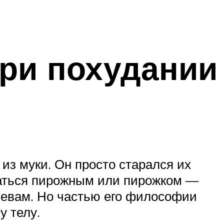
ри похудании
 из муки. Он просто старался их
оваться пирожным или пирожком —
зяевам. Но частью его философии
у телу.