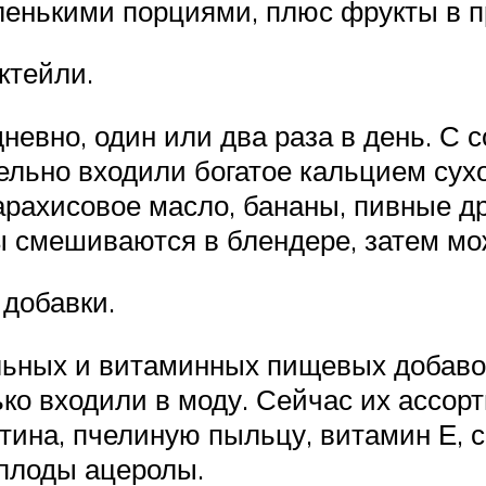
ленькими порциями, плюс фрукты в п
ктейли.
евно, один или два раза в день. С 
ельно входили богатое кальцием сухо
арахисовое масло, бананы, пивные др
ы смешиваются в блендере, затем мо
добавки.
ьных и витаминных пищевых добавок.
ько входили в моду. Сейчас их ассор
тина, пчелиную пыльцу, витамин Е, с
 плоды ацеролы.