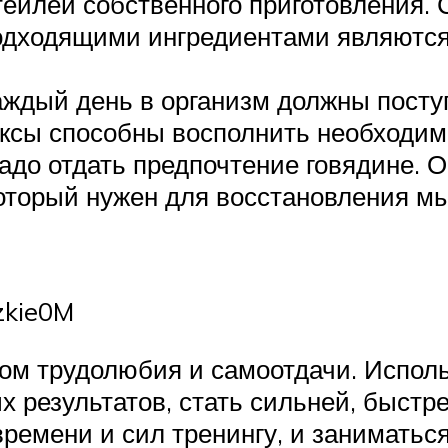
ейлей собственного приготовления. 
Подходящими ингредиентами являются
аждый день в организм должны пост
сы способны восполнить необходим
до отдать предпочтение говядине. О
который нужен для восстановления м
zkie0M
ом трудолюбия и самоотдачи. Исполь
 результатов, стать сильней, быстр
времени и сил тренингу, и заниматьс