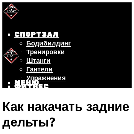
СПОРТЗАЛ
Бодибилдинг
Тренировки
Штанги
Гантели
Упражнения
МЕНЮ
ФИТНЕС
БЕГ
Как накачать задние
ВЕЛОСИПЕД
ПОХУДЕНИЕ
дельты?
МЕНЮ