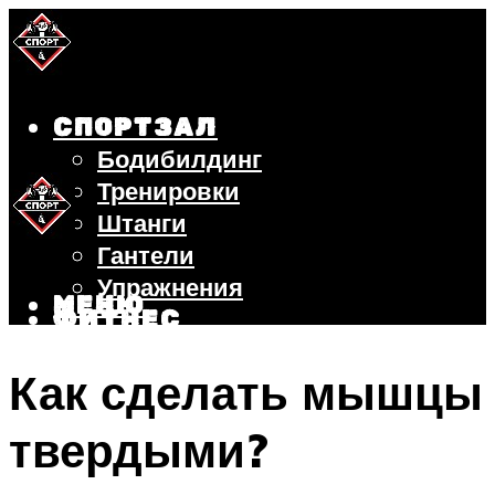
СПОРТЗАЛ
Бодибилдинг
Тренировки
Штанги
Гантели
Упражнения
МЕНЮ
ФИТНЕС
БЕГ
Как сделать мышцы
ВЕЛОСИПЕД
ПОХУДЕНИЕ
твердыми?
МЕНЮ