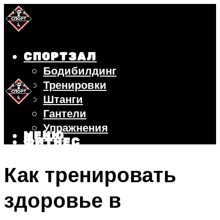
СПОРТЗАЛ
Бодибилдинг
Тренировки
Штанги
Гантели
Упражнения
МЕНЮ
ФИТНЕС
БЕГ
Как тренировать
ВЕЛОСИПЕД
ПОХУДЕНИЕ
здоровье в
МЕНЮ