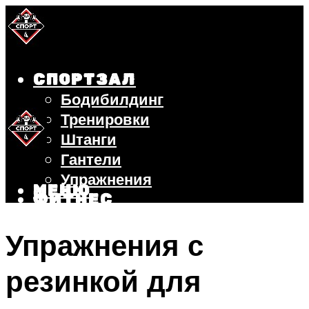
СПОРТЗАЛ
Бодибилдинг
Тренировки
Штанги
Гантели
Упражнения
МЕНЮ
ФИТНЕС
БЕГ
Упражнения с
ВЕЛОСИПЕД
ПОХУДЕНИЕ
резинкой для
МЕНЮ