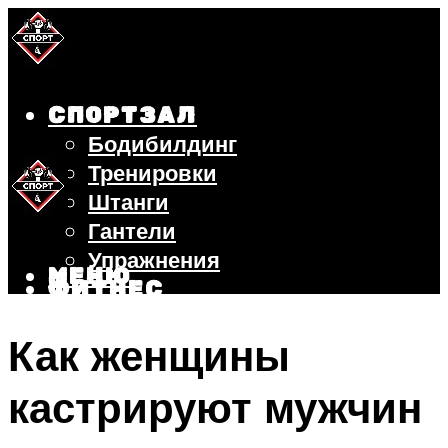
СПОРТЗАЛ
Бодибилдинг
Тренировки
Штанги
Гантели
Упражнения
МЕНЮ
ФИТНЕС
БЕГ
Как женщины
ВЕЛОСИПЕД
ПОХУДЕНИЕ
кастрируют мужчин
МЕНЮ