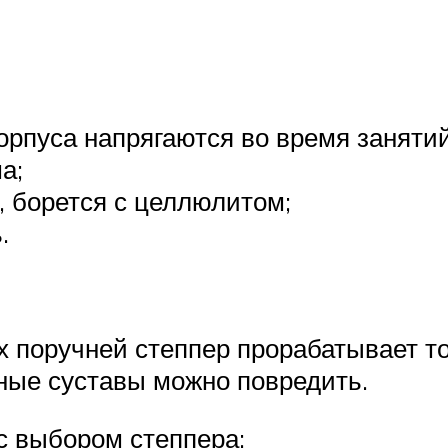
орпуса напрягаются во время занятий
а;
, борется с целлюлитом;
.
х поручней степпер прорабатывает т
ные суставы можно повредить.
с выбором степпера: