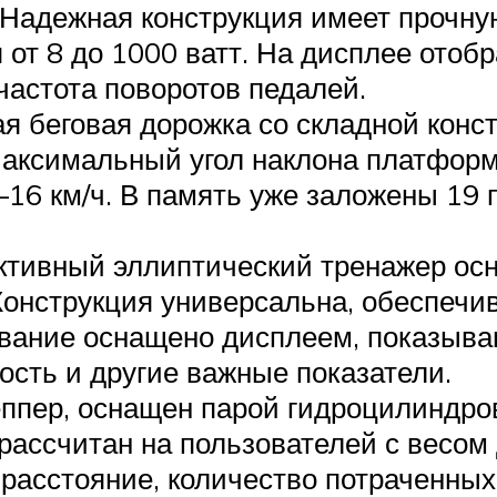
 Надежная конструкция имеет прочную
от 8 до 1000 ватт. На дисплее отоб
частота поворотов педалей.
я беговая дорожка со складной конс
 Максимальный угол наклона платформ
1–16 км/ч. В память уже заложены 1
ктивный эллиптический тренажер осн
Конструкция универсальна, обеспечи
ование оснащено дисплеем, показыв
ость и другие важные показатели.
ппер, оснащен парой гидроцилиндро
ассчитан на пользователей с весом 
 расстояние, количество потраченных