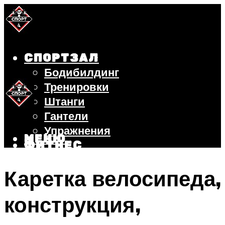
СПОРТЗАЛ
Бодибилдинг
Тренировки
Штанги
Гантели
Упражнения
МЕНЮ
ФИТНЕС
БЕГ
Каретка велосипеда,
ВЕЛОСИПЕД
ПОХУДЕНИЕ
конструкция,
МЕНЮ