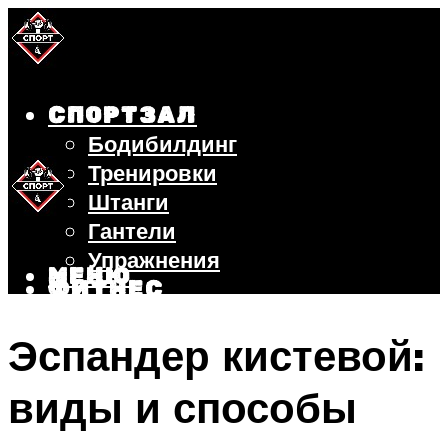
СПОРТЗАЛ
Бодибилдинг
Тренировки
Штанги
Гантели
Упражнения
МЕНЮ
ФИТНЕС
БЕГ
Эспандер кистевой:
ВЕЛОСИПЕД
ПОХУДЕНИЕ
виды и способы
МЕНЮ