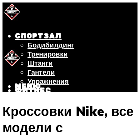
СПОРТЗАЛ
Бодибилдинг
Тренировки
Штанги
Гантели
Упражнения
МЕНЮ
ФИТНЕС
БЕГ
Кроссовки Nike, все
ВЕЛОСИПЕД
ПОХУДЕНИЕ
модели с
МЕНЮ