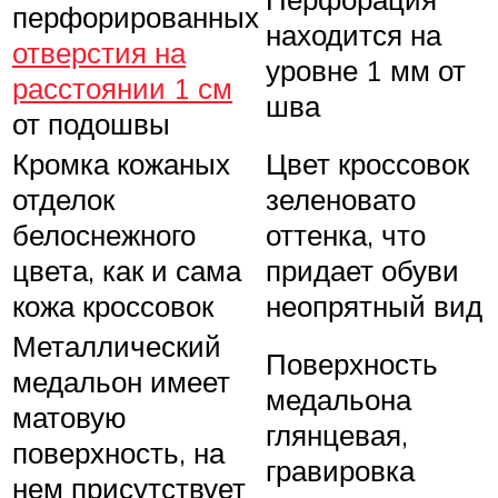
перфорированных
находится на
отверстия на
уровне 1 мм от
расстоянии 1 см
шва
от подошвы
Кромка кожаных
Цвет кроссовок
отделок
зеленовато
белоснежного
оттенка, что
цвета, как и сама
придает обуви
кожа кроссовок
неопрятный вид
Металлический
Поверхность
медальон имеет
медальона
матовую
глянцевая,
поверхность, на
гравировка
нем присутствует