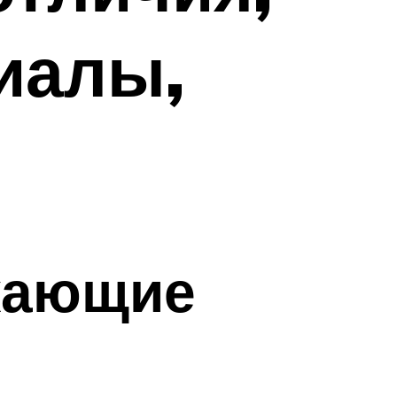
иалы,
кающие