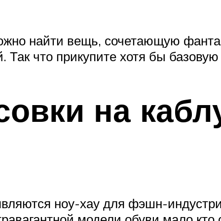
можно найти вещь, сочетающую фанта
. Так что прикупите хотя бы базовую 
овки на кабл
являются ноу-хау для фэшн-индустрии
травагантной модели обуви мало кто 