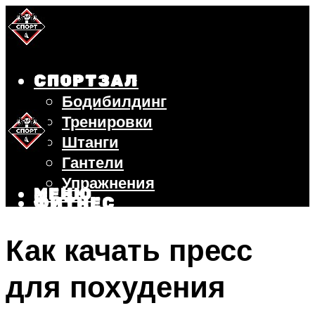
СПОРТЗАЛ
Бодибилдинг
Тренировки
Штанги
Гантели
Упражнения
МЕНЮ
ФИТНЕС
БЕГ
Как качать пресс
ВЕЛОСИПЕД
ПОХУДЕНИЕ
для похудения
МЕНЮ