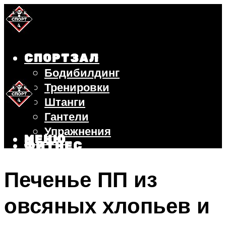
СПОРТЗАЛ
Бодибилдинг
Тренировки
Штанги
Гантели
Упражнения
МЕНЮ
ФИТНЕС
БЕГ
Печенье ПП из
ВЕЛОСИПЕД
ПОХУДЕНИЕ
овсяных хлопьев и
МЕНЮ