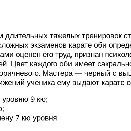
ем длительных тяжелых тренировок с
сложных экзаменов карате оби опреде
рами оценен его труд, признан психол
й. Цвет каждого оби имеет сакральн
о коричневого. Мастера — черный с 
ижений ученика ему выдают карате о
 уровню 9 кю;
ю;
ену 7 кю уровня;