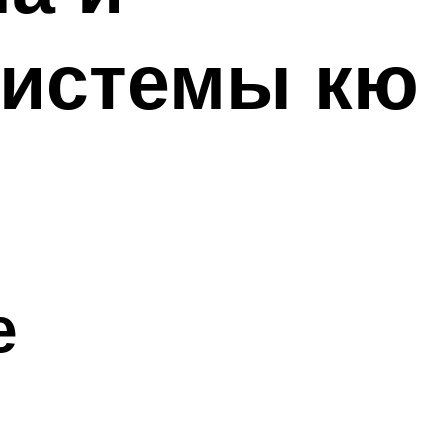
системы кю
е