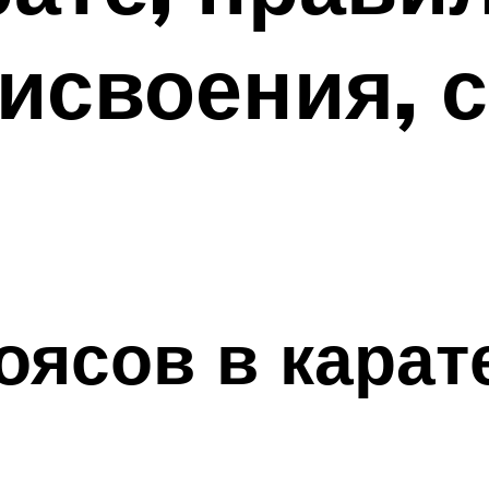
исвоения, 
оясов в карат