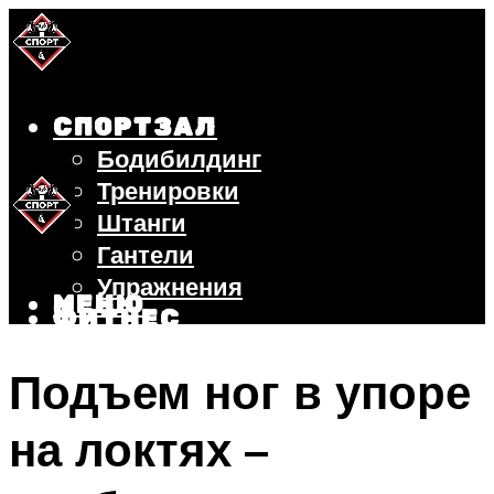
СПОРТЗАЛ
Бодибилдинг
Тренировки
Штанги
Гантели
Упражнения
МЕНЮ
ФИТНЕС
БЕГ
Подъем ног в упоре
ВЕЛОСИПЕД
ПОХУДЕНИЕ
на локтях –
МЕНЮ