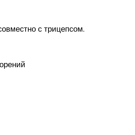
 совместно с трицепсом.
торений