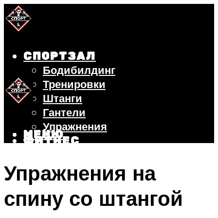
СПОРТЗАЛ
Бодибилдинг
Тренировки
Штанги
Гантели
Упражнения
МЕНЮ
ФИТНЕС
БЕГ
Упражнения на
ВЕЛОСИПЕД
ПОХУДЕНИЕ
спину со штангой
МЕНЮ