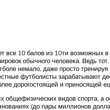
рет все 10 балов из 10ти возможных
ировок обычного человека. Ведь тот,
утболе немало, даже просто тренируя
естные футболисты зарабатывают дес
олее дорогостоящей и приносящей ещ
 общефизических видов спорта, а о
внованиях (до пары миллионов доллар