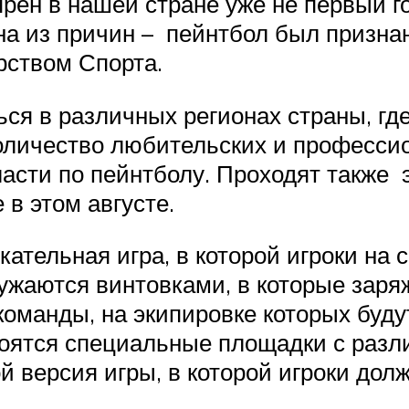
ен в нашей стране уже не первый го
на из причин – пейнтбол был призна
рством Спорта.
ься в различных регионах страны, гд
оличество любительских и професси
сти по пейнтболу. Проходят также э
 в этом августе.
кательная игра, в которой игроки н
ужаются винтовками, в которые заряж
команды, на экипировке которых буду
роятся специальные площадки с раз
й версия игры, в которой игроки дол