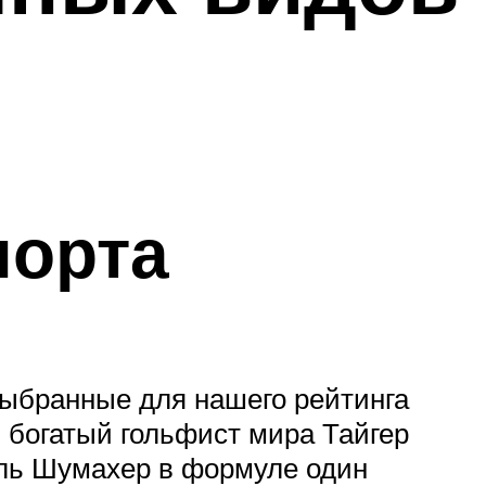
порта
выбранные для нашего рейтинга
 богатый гольфист мира Тайгер
эль Шумахер в формуле один