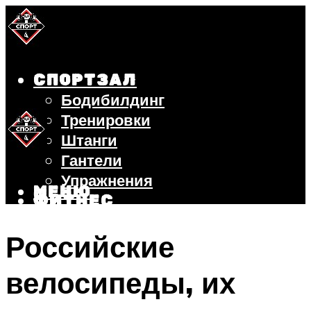
СПОРТЗАЛ
Бодибилдинг
Тренировки
Штанги
Гантели
Упражнения
МЕНЮ
ФИТНЕС
БЕГ
Российские
ВЕЛОСИПЕД
ПОХУДЕНИЕ
велосипеды, их
МЕНЮ