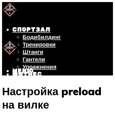
СПОРТЗАЛ
Бодибилдинг
Тренировки
Штанги
Гантели
Упражнения
МЕНЮ
ФИТНЕС
БЕГ
Настройка preload
ВЕЛОСИПЕД
ПОХУДЕНИЕ
на вилке
МЕНЮ