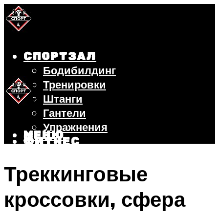
СПОРТЗАЛ
Бодибилдинг
Тренировки
Штанги
Гантели
Упражнения
МЕНЮ
ФИТНЕС
БЕГ
Треккинговые
ВЕЛОСИПЕД
ПОХУДЕНИЕ
кроссовки, сфера
МЕНЮ