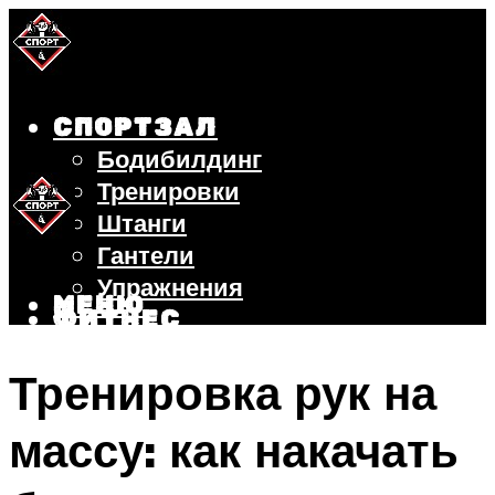
СПОРТЗАЛ
Бодибилдинг
Тренировки
Штанги
Гантели
Упражнения
МЕНЮ
ФИТНЕС
БЕГ
Тренировка рук на
ВЕЛОСИПЕД
ПОХУДЕНИЕ
массу: как накачать
МЕНЮ