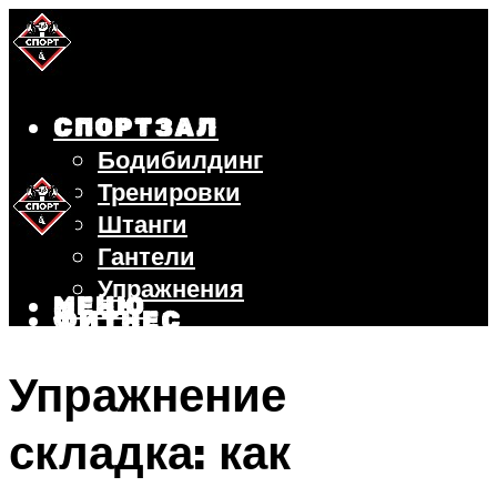
СПОРТЗАЛ
Бодибилдинг
Тренировки
Штанги
Гантели
Упражнения
МЕНЮ
ФИТНЕС
БЕГ
Упражнение
ВЕЛОСИПЕД
ПОХУДЕНИЕ
складка: как
МЕНЮ