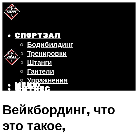
СПОРТЗАЛ
Бодибилдинг
Тренировки
Штанги
Гантели
Упражнения
МЕНЮ
ФИТНЕС
БЕГ
Вейкбординг, что
ВЕЛОСИПЕД
ПОХУДЕНИЕ
это такое,
МЕНЮ